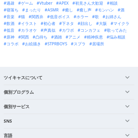
過疎
ゲーム
Vtuber
APEX
初見さん大歓迎
相談
寝落ち
まったり
ASMR
癒し
癒し声
モンハン
酒
音楽
猫
関西弁
低音ボイス
ホラー
歌
お姉さん
飲酒
イラスト
初心者
下ネタ
顔出し
大阪
マイクラ
低音
カラオケ
声真似
カワボ
コンカフェ
歌ってみた
原神
関西
凸待ち
酒雑
アニメ
精神疾患
悩み相談
コラボ
お絵描き
STPRBOYS
スプラ
居場所
ツイキャスについて
個別プログラム
個別サービス
SNS
言語