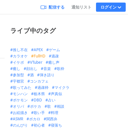
配信する
通知リスト
ログイン
ライブ中のタグ
推し不在
APEX
ゲーム
カラオケ
FullHD
過疎
イケボ
VTuber
癒し声
癒し
顔出し
音楽
歌枠
参加型
酒
弾き語り
宇都宮
コンカフェ
歌ってみた
過疎枠
マイクラ
モンハン
栃木県
声真似
ポケモン
DBD
占い
オリパ
ポケカ
歌
相談
お絵描き
歌い手
料理
ASMR
ボカロ
関西弁
のんびり
初心者
寝落ち