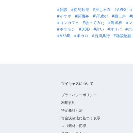
雑談
初見歓迎
推し不在
APEX
イケボ
関西弁
VTuber
癒し声
コンカフェ
歌ってみた
過疎枠
マ
ポケモン
DBD
占い
オリパ
ポ
ASMR
ボカロ
石川典行
雑談配信
ツイキャスについて
プライバシーポリシー
利用規約
特定商取引法
資金決済法に基づく表示
ロゴ素材・商標