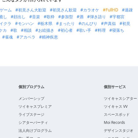
ゲーム
初見さん大歓迎
初見さん歓迎
カラオケ
FullHD
過疎
癒し
顔出し
音楽
歌枠
参加型
酒
弾き語り
宇都宮
イクラ
モンハン
栃木県
まったり
のんびり
声真似
初見
ケカ
歌
相談
お絵描き
初心者
歌い手
料理
寝落ち
雀魂
アカペラ
精神疾患
個別プログラム
個別サービス
メンバーシップ
ツイキャスシアター
ツイキャスプレミア
ツイキャス VV
ライブステージ
スペースポッド
シアターパーティ
Moi Records
法人向けプログラム
デザインスタジオ