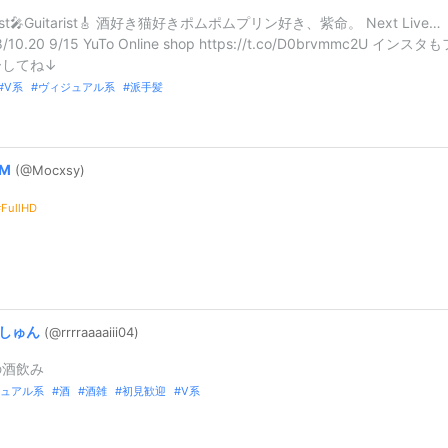
list🎤Guitarist🎸 酒好き猫好きポムポムプリン好き、紫命。 Next Live…
8/10.20 9/15 YuTo Online shop https://t.co/D0brvmmc2U インスタ
ーしてね↓
V系
ヴィジュアル系
派手髪
M
(@Mocxsy)
FullHD
しゅん
(@rrrraaaaii
i04)
の酒飲み
ュアル系
酒
酒雑
初見歓迎
V系