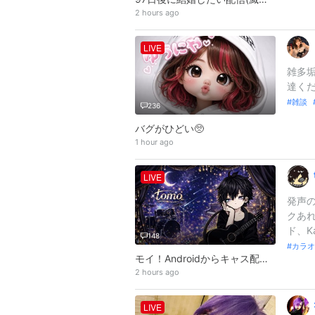
2 hours ago
︎
LIVE
雑多垢
達くだ
雑談
236
バグがひどい🥺︎
1 hour ago
LIVE
発声
クあれ
ド、Kag
148
カラオ
モイ！Androidからキャス配信中 -
2 hours ago
LIVE