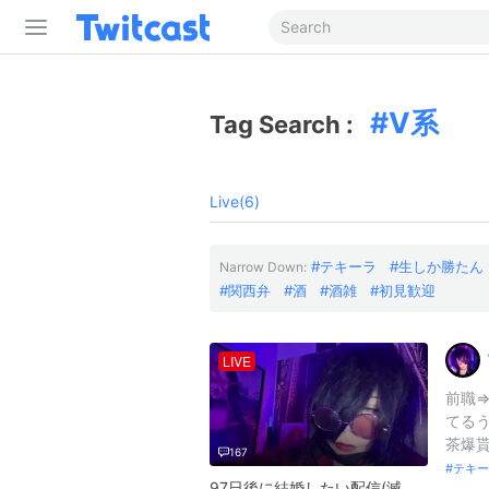
V系
Tag Search :
Live(6)
テキーラ
生しか勝たん
Narrow Down:
関西弁
酒
酒雑
初見歓迎
LIVE
前職
てる
茶爆貰
167
テキー
97日後に結婚したい配信(滅私奉公