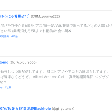
︎
ゆうにゃ🐈‍⬛🌙*
:
ﾟ
(@8M_
yuunya222)
/INFP-T(仲介者)/歌/ピアス/派手髪/V系/趣味で歌ってるだけの人💁‍♀️ /お
さい🥹 /業者消えろ/気まぐれ配信/出会い厨❌
関西弁
V系
tomo
(@c:
7colours00
0)
の勉強しつつ歌配信してます。 稀にピアノやアコギの練習もしてます。 
ば遠慮なくどうぞ。 ※like:L'Arc~en~Ciel、-真天地開闢集団-ジグザグ
rr..
ケ
V系
🔯YuTo🎤🎸8/
10
池袋Blackhole
(@gt_
yutonsk)