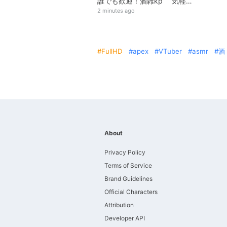
誰でも歓迎！酒雑kp 気軽にコメント下さい
2 minutes ago
FullHD
apex
VTuber
asmr
酒
About
Privacy Policy
Terms of Service
Brand Guidelines
Official Characters
Attribution
Developer API