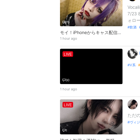
Voca
7/23 
ォロ
75
飲酒
モイ！iPhoneからキャス配信中 -リハおわ寝酒
1 hour ago
LIVE
V系
30
1 hour ago
LIVE
ただ
ヴィジ
1