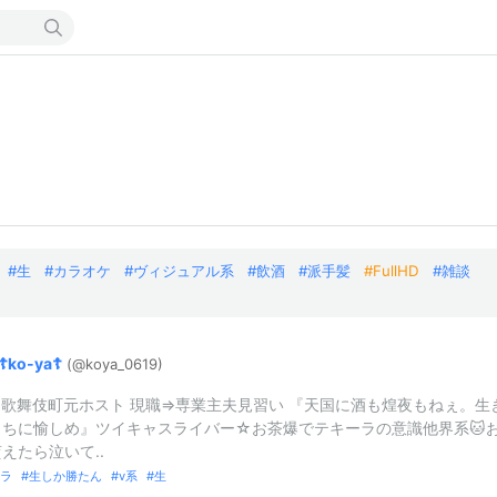
生
カラオケ
ヴィジュアル系
飲酒
派手髪
FullHD
雑談
☦️ko-
ya☦️
(@koya_
0619)
⇒歌舞伎町元ホスト 現職⇒専業主夫見習い 『天国に酒も煌夜もねぇ。生
うちに愉しめ』ツイキャスライバー☆お茶爆でテキーラの意識他界系🐱
えたら泣いて..
ラ
生しか勝たん
v系
生