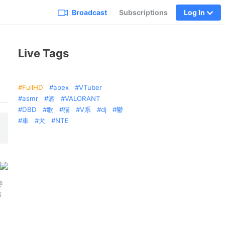
Broadcast
Subscriptions
Log In
Live Tags
FullHD
apex
VTuber
asmr
酒
VALORANT
DBD
歌
猫
V系
dj
鬱
車
犬
NTE
き
お