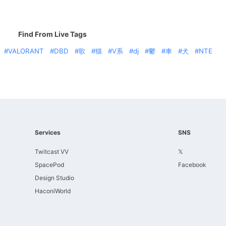
Find From Live Tags
VALORANT
DBD
歌
猫
V系
dj
鬱
車
犬
NTE
Services
SNS
Twitcast VV
𝕏
SpacePod
Facebook
Design Studio
HaconiWorld