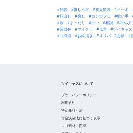
雑談
推し不在
初見歓迎
イケボ
顔出し
癒し
コンカフェ
歌い手
歌
まったり
占い
相談
のんび
関西弁
マイクラ
低音
ツイキャス
北海道
お絵描き
オリパ
お酒
ツイキャスについて
プライバシーポリシー
利用規約
特定商取引法
資金決済法に基づく表示
ロゴ素材・商標