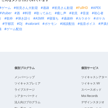
ゲーム
初見さん大歓迎
過疎
初見さん歓迎
FullHD
APEX
Vtuber
酒
料理
歌ってみた
癒し声
初見
音楽
初心者
り
歌枠
弾き語り
ASMR
寝落ち
過疎枠
カラオケ
ポケカ
宇都宮
DJ
valorant
ポケモン
雑談配信
低音ボイス
声真
猫
ゲーム配信
個別プログラム
個別サービス
メンバーシップ
ツイキャスシアター
ツイキャスプレミア
ツイキャス VV
ライブステージ
スペースポッド
シアターパーティ
Moi Records
法人向けプログラム
デザインスタジオ