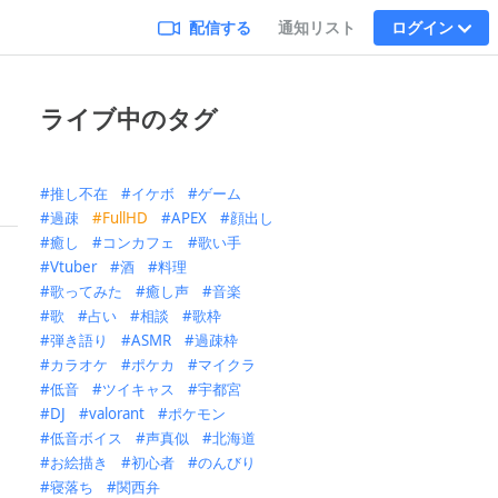
配信する
通知リスト
ログイン
ライブ中のタグ
推し不在
イケボ
ゲーム
過疎
FullHD
APEX
顔出し
癒し
コンカフェ
歌い手
Vtuber
酒
料理
歌ってみた
癒し声
音楽
歌
占い
相談
歌枠
弾き語り
ASMR
過疎枠
カラオケ
ポケカ
マイクラ
低音
ツイキャス
宇都宮
DJ
valorant
ポケモン
低音ボイス
声真似
北海道
お絵描き
初心者
のんびり
寝落ち
関西弁