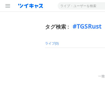
TGSRust
タグ検索 :
ライブ(0)
一致