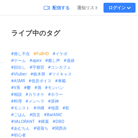
配信する
通知リスト
ログイン
ライブ中のタグ
推し不在
FullHD
イケボ
ゲーム
apex
癒し声
過疎
顔出し
宇都宮
コンカフェ
Vtuber
栃木県
ツイキャス
ASMR
低音ボイス
車載
V系
鬱
酒
モンハン
相談
カラオケ
ホラー
料理
メンヘラ
原神
モンスト
沖縄
地震
歌
ごはん
防災
BarAMC
VALORANT
樟葉
DBD
あむちん
寝落ち
関西弁
初心者