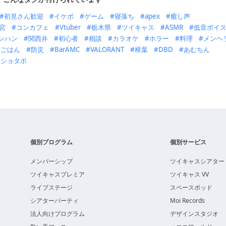
初見さん歓迎
イケボ
ゲーム
寝落ち
apex
癒し声
宮
コンカフェ
Vtuber
栃木県
ツイキャス
ASMR
低音ボイ
ンハン
関西弁
初心者
相談
カラオケ
ホラー
料理
メンヘ
ごはん
防災
BarAMC
VALORANT
樟葉
DBD
あむちん
ショタボ
個別プログラム
個別サービス
メンバーシップ
ツイキャスシアター
ツイキャスプレミア
ツイキャス VV
ライブステージ
スペースポッド
シアターパーティ
Moi Records
法人向けプログラム
デザインスタジオ