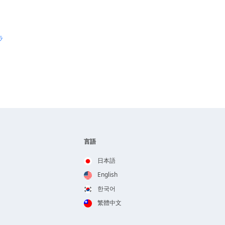
ス
ラ
言語
日本語
English
한국어
繁體中文