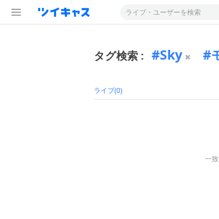
Sky
タグ検索 :
ライブ(0)
一致