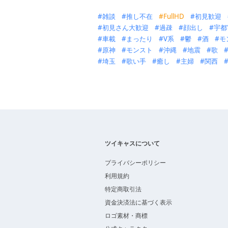
雑談
推し不在
FullHD
初見歓迎
初見さん大歓迎
過疎
顔出し
宇都
車載
まったり
V系
鬱
酒
モ
原神
モンスト
沖縄
地震
歌
埼玉
歌い手
癒し
主婦
関西
ツイキャスについて
プライバシーポリシー
利用規約
特定商取引法
資金決済法に基づく表示
ロゴ素材・商標