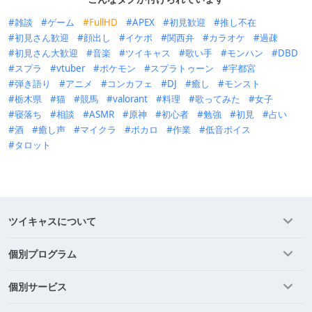
雑談
ゲーム
FullHD
APEX
初見歓迎
推し不在
初見さん歓迎
顔出し
イケボ
関西弁
カラオケ
過疎
初見さん大歓迎
音楽
ツイキャス
歌い手
モンハン
DBD
スプラ
vtuber
ポケモン
スプラトゥーン
宇都宮
弾き語り
アニメ
コンカフェ
DJ
癒し
モンスト
栃木県
猫
競馬
valorant
料理
歌ってみた
女子
寝落ち
相談
ASMR
原神
初心者
勉強
初見
占い
酒
癒し声
マイクラ
ボカロ
作業
低音ボイス
タロット
ツイキャスについて
個別プログラム
個別サービス