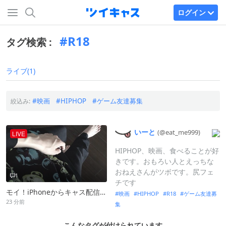
ログイン
R18
タグ検索 :
ライブ(1)
映画
HIPHOP
ゲーム友達募集
絞込み:
いーと
(@eat_
me999)
LIVE
HIPHOP、映画、食べることが好
きです。おもろい人とえっちな
おねえさんがツボです。尻フェ
1
チです
モイ！iPhoneからキャス配信中 -
映画
HIPHOP
R18
ゲーム友達募
23 分前
集
こんなタグが付けられています