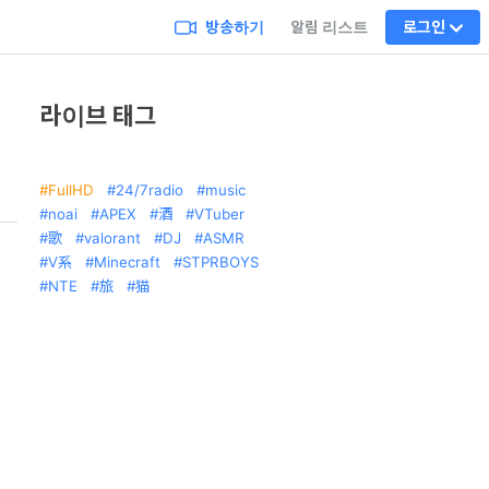
방송하기
알림 리스트
로그인
라이브 태그
FullHD
24/7radio
music
noai
APEX
酒
VTuber
歌
valorant
DJ
ASMR
V系
Minecraft
STPRBOYS
NTE
旅
猫