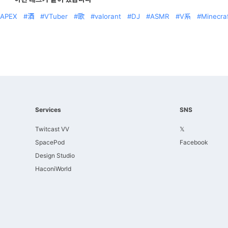
APEX
酒
VTuber
歌
valorant
DJ
ASMR
V系
Minecra
Services
SNS
Twitcast VV
𝕏
SpacePod
Facebook
Design Studio
HaconiWorld