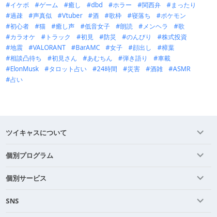
イケボ
ゲーム
癒し
dbd
ホラー
関西弁
まったり
過疎
声真似
Vtuber
酒
歌枠
寝落ち
ポケモン
初心者
猫
癒し声
低音女子
朗読
メンヘラ
歌
カラオケ
トラック
初見
防災
のんびり
株式投資
地震
VALORANT
BarAMC
女子
顔出し
樟葉
相談凸待ち
初見さん
あむちん
弾き語り
車載
ElonMusk
タロット占い
24時間
災害
酒雑
ASMR
占い
ツイキャスについて
個別プログラム
個別サービス
SNS