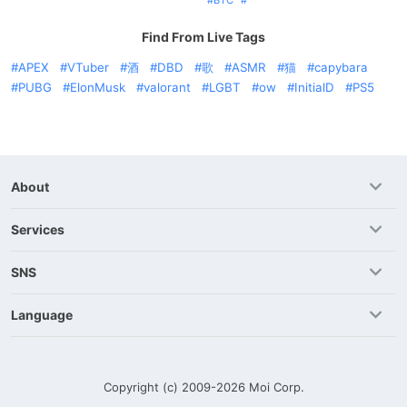
BTC
Find From Live Tags
APEX
VTuber
酒
DBD
歌
ASMR
猫
capybara
PUBG
ElonMusk
valorant
LGBT
ow
InitialD
PS5
About
Services
SNS
Language
Copyright (c) 2009-2026
Moi Corp.