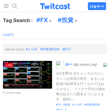
Log In
FX
投資
Tag Search :
Live(1)
ドル円
作業用BGM
BTC
Narrow Down:
ゆー
(@c:
ykymn_
log)
LIVE
※注意事項 当チャンネルのコン
テンツは投資の助言、あるいは
投資の勧誘等を行うものではあ
0
りません。 リスナー同士の揉め
9 minutes ago
事が起きたら匿名オフになりま
す。絶対に..
FX
投資
ドル円
作業用BGM