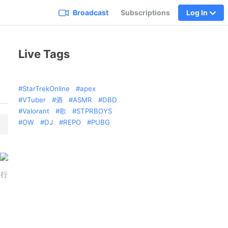
Broadcast
Subscriptions
Log In
Live Tags
StarTrekOnline
apex
VTuber
酒
ASMR
DBD
Valorant
歌
STPRBOYS
OW
DJ
REPO
PUBG
を行