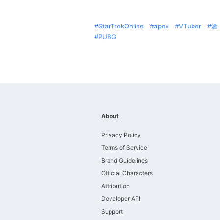
StarTrekOnline
apex
VTuber
酒
PUBG
About
Privacy Policy
Terms of Service
Brand Guidelines
Official Characters
Attribution
Developer API
Support