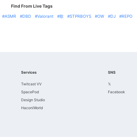
Find From Live Tags
ASMR
DBD
Valorant
歌
STPRBOYS
OW
DJ
REPO
Services
SNS
Twitcast VV
𝕏
SpacePod
Facebook
Design Studio
HaconiWorld