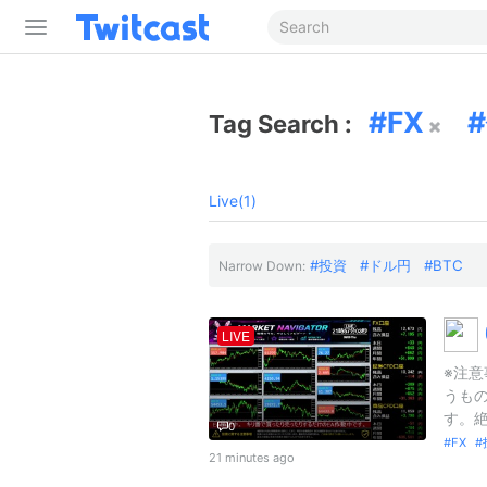
FX
Tag Search :
Live(1)
投資
ドル円
BTC
Narrow Down:
LIVE
※注
うも
す。絶
0
FX
21 minutes ago