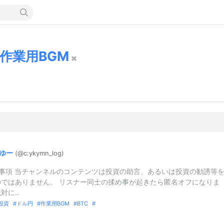
作業用BGM
ゆー
(@c:
ykymn_
log)
意事項 当チャンネルのコンテンツは投資の助言、あるいは投資の勧誘等
のではありません。 リスナー同士の揉め事が起きたら匿名オフになりま
対に..
投資
ドル円
作業用BGM
BTC