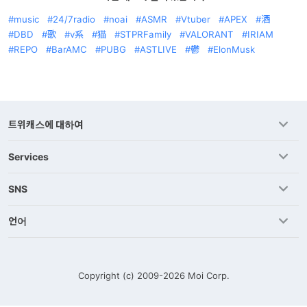
music
24/7radio
noai
ASMR
Vtuber
APEX
酒
DBD
歌
v系
猫
STPRFamily
VALORANT
IRIAM
REPO
BarAMC
PUBG
ASTLIVE
鬱
ElonMusk
트위캐스에 대하여
Services
SNS
언어
Copyright (c) 2009-2026
Moi Corp.