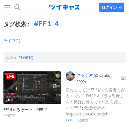
ログイン
FF１４
タグ検索 :
ライブ(1)
LGBTQ
絞込み:
ざるく🎆
(@zaruku_
LIVE
2909)
初めまして(*´▽`*)/同性愛者のざ
るくです。ENFP-Aプラス思考ま
111
ん！気軽に絡んでくれたら嬉し
い(*´罒`*) 救援物資求:
FF14やるぞーい #FF14
https://t.co/Gekitonjsh
2 時間前
FF14 LGBTQ