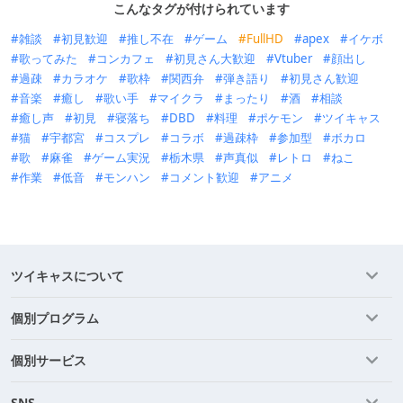
こんなタグが付けられています
雑談
初見歓迎
推し不在
ゲーム
FullHD
apex
イケボ
歌ってみた
コンカフェ
初見さん大歓迎
Vtuber
顔出し
過疎
カラオケ
歌枠
関西弁
弾き語り
初見さん歓迎
音楽
癒し
歌い手
マイクラ
まったり
酒
相談
癒し声
初見
寝落ち
DBD
料理
ポケモン
ツイキャス
猫
宇都宮
コスプレ
コラボ
過疎枠
参加型
ボカロ
歌
麻雀
ゲーム実況
栃木県
声真似
レトロ
ねこ
作業
低音
モンハン
コメント歓迎
アニメ
ツイキャスについて
個別プログラム
個別サービス
SNS