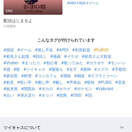
DBD＃雑談＃ゲーム
68
配信はじまるよ
2 時間前
こんなタグが付けられています
雑談
ゲーム
推し不在
APEX
初見歓迎
FullHD
初見さん歓迎
顔出し
過疎
イケボ
初見さん大歓迎
Vtuber
まったり
初心者
歌ってみた
カラオケ
モンハン
酒
歌
ツイキャス
寝落ち
女子
原神
スプラ
宇都宮
参加型
料理
コンカフェ
酒雑
相談
スプラトゥーン
初見
歌い手
癒し声
癒し
声真似
歌枠
PUBG
音楽
栃木県
関西弁
ボカロ
ホラゲ
ポケモン
Valorant
占い
弾き語り
オリパ
競馬
DBD
DJ
ツイキャスについて