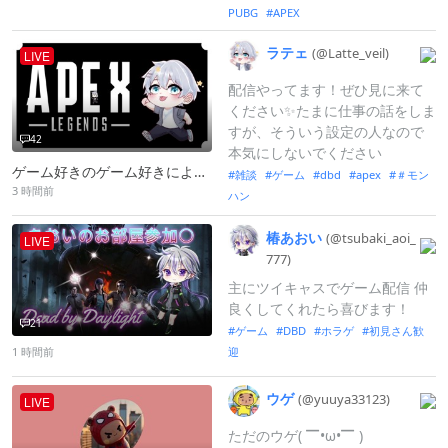
PUBG
APEX
ラテェ
(@Latte_
veil)
LIVE
配信やってます！ぜひ見に来て
ください✨️たまに仕事の話をしま
すが、そういう設定の人なので
42
本気にしないでください
ゲーム好きのゲーム好きによるゲーム好きのための配信！！ 雑談もかねて配信してますので、コメントよろしくです！！
雑談
ゲーム
dbd
apex
＃モン
3 時間前
ハン
椿あおい
(@tsubaki_
aoi_
LIVE
777)
主にツイキャスでゲーム配信 仲
良くしてくれたら喜びます！
21
ゲーム
DBD
ホラゲ
初見さん歓
迎
1 時間前
ウゲ
(@yuuya33123
)
LIVE
ただのウゲ( ▔•ω•▔ )