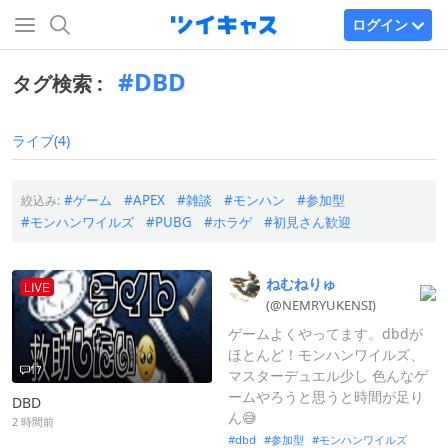
ログイン
DBD
タグ検索 :
ライブ(4)
ゲーム
APEX
雑談
モンハン
参加型
絞込み:
モンハンワイルズ
PUBG
ホラゲ
初見さん歓迎
ねむねりゅ
LIVE
(@NEMRYUKENS
I)
ゲームよくやってます。dbdが
ほとんど！モンハンワイルズ、
17
マスターデュエル少し 色んなゲ
ームやろうと思うと時間が足り
DBD
ん😅
2 時間前
dbd
参加型
モンハンワイルズ