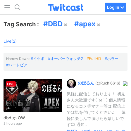
Log In
DBD
apex
Tag Search :
Live(2)
イケボ
オーバーウォッチ2
FullHD
ホラー
Narrow Down:
ハートピア
のぼるん
(@Ruchi6616)
LIVE
気軽に配信しております！ 初見
さん大歓迎です(´ω｀) 個人情報
になるコメ等マナー等は 配信上
4
では気を付けてください♫ 気
dbd か OW
軽に楽しんで頂けたら嬉しいで
2 hours ago
す😊 通知..