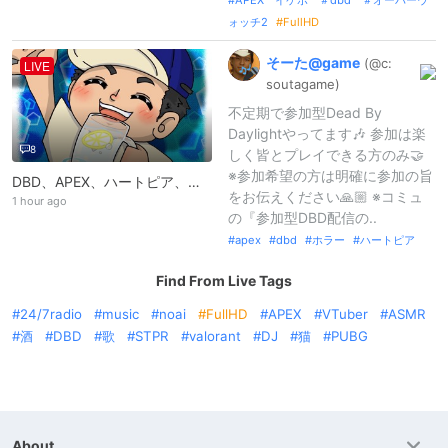
APEX イケボ ＃dbd ＃オーバーウ
ォッチ2
FullHD
そーた@
game
(@c:
LIVE
soutagame)
不定期で参加型Dead By
Daylightやってます🎶 参加は楽
8
しく皆とプレイできる方のみ🤝
※参加希望の方は明確に参加の旨
DBD、APEX、ハートピア、ホラゲ、その他🎮🍻
をお伝えください🙏🏼 ※コミュ
1 hour ago
の『参加型DBD配信の..
apex
dbd
ホラー
ハートピア
Find From Live Tags
24/7radio
music
noai
FullHD
APEX
VTuber
ASMR
酒
DBD
歌
STPR
valorant
DJ
猫
PUBG
About