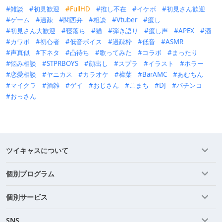
雑談
初見歓迎
FullHD
推し不在
イケボ
初見さん歓迎
ゲーム
過疎
関西弁
相談
Vtuber
癒し
初見さん大歓迎
寝落ち
猫
弾き語り
癒し声
APEX
酒
カワボ
初心者
低音ボイス
過疎枠
低音
ASMR
声真似
下ネタ
凸待ち
歌ってみた
コラボ
まったり
悩み相談
STPRBOYS
顔出し
スプラ
イラスト
ホラー
恋愛相談
ヤニカス
カラオケ
樟葉
BarAMC
あむちん
マイクラ
酒雑
ゲイ
おじさん
こまち
DJ
パチンコ
おっさん
ツイキャスについて
個別プログラム
個別サービス
SNS