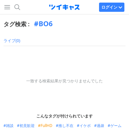
ログイン
BO6
タグ検索 :
ライブ(0)
一致する検索結果が見つかりませんでした
こんなタグが付けられています
雑談
初見歓迎
FullHD
推し不在
イケボ
過疎
ゲーム