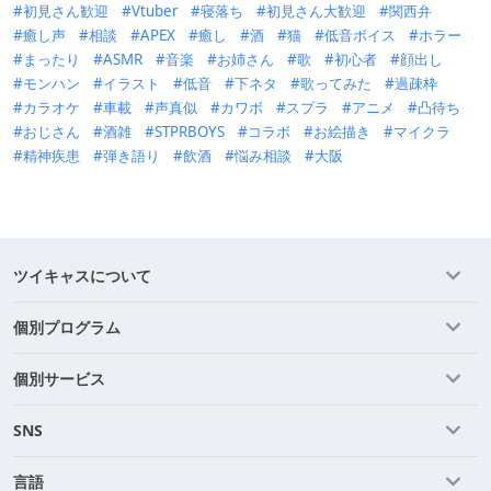
初見さん歓迎
Vtuber
寝落ち
初見さん大歓迎
関西弁
癒し声
相談
APEX
癒し
酒
猫
低音ボイス
ホラー
まったり
ASMR
音楽
お姉さん
歌
初心者
顔出し
モンハン
イラスト
低音
下ネタ
歌ってみた
過疎枠
カラオケ
車載
声真似
カワボ
スプラ
アニメ
凸待ち
おじさん
酒雑
STPRBOYS
コラボ
お絵描き
マイクラ
精神疾患
弾き語り
飲酒
悩み相談
大阪
ツイキャスについて
個別プログラム
個別サービス
SNS
言語