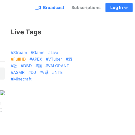
Broadcast
Subscriptions
Log In
Live Tags
Stream
Game
Live
FullHD
APEX
VTuber
酒
歌
DBD
猫
VALORANT
ASMR
DJ
V系
NTE
Minecraft
！
に