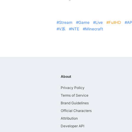
Stream
Game
Live
FullHD
AP
V系
NTE
Minecraft
About
Privacy Policy
Terms of Service
Brand Guidelines
Official Characters
Attribution
Developer API