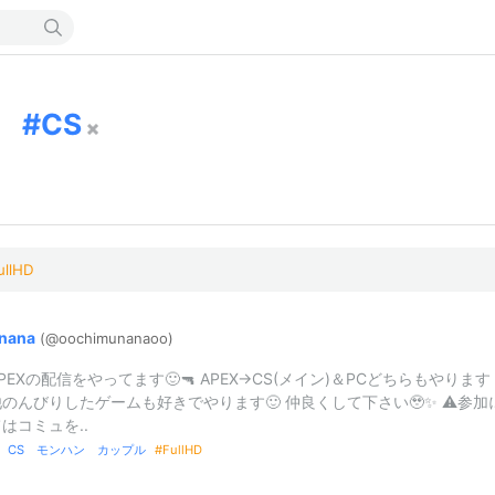
CS
ullHD
nana
(@oochimunan
aoo)
PEXの配信をやってます🙂🔫 APEX→CS(メイン)＆PCどちらもやります
のんびりしたゲームも好きでやります🙂 仲良くして下さい🥹✨ ⚠参加
はコミュを..
X CS モンハン カップル
FullHD