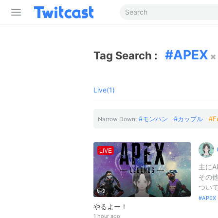
APEX
Tag Search :
Live(1)
モンハン
カップル
F
Narrow Down:
LIVE
主にA
その他
ついて
9
APE
やるよー！
1 hour ago