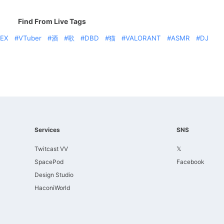
Find From Live Tags
EX
VTuber
酒
歌
DBD
猫
VALORANT
ASMR
DJ
Services
SNS
Twitcast VV
𝕏
SpacePod
Facebook
Design Studio
HaconiWorld