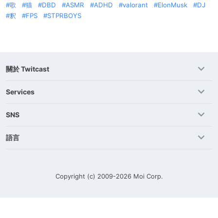
歌
猫
DBD
ASMR
ADHD
valorant
ElonMusk
DJ
釈
FPS
STPRBOYS
關於 Twitcast
Services
SNS
語言
Copyright (c) 2009-2026
Moi Corp.