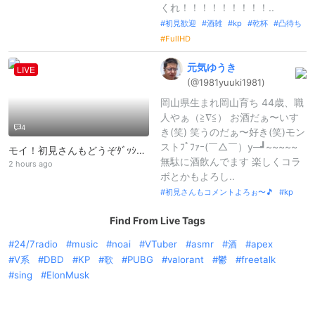
くれ！！！！！！！！！..
初見歓迎
酒雑
kp
乾杯
凸待ち
FullHD
元気ゆうき
LIVE
(@1981yuuki1
981)
岡山県生まれ岡山育ち 44歳、職
人やぁ（≧∇≦） お酒だぁ〜いす
4
き(笑) 笑うのだぁ〜好き(笑)モン
ストﾌﾟﾌｧｰ(￣△￣）y─┛~~~~~
モイ！初見さんもどうぞﾀﾞｯｼｭ!≡≡≡ﾍ(*--)ﾉ よろしくKp
無駄に酒飲んでます 楽しくコラ
2 hours ago
ボとかもよろし..
初見さんもコメントよろぉ〜🎵
kp
Find From Live Tags
24/7radio
music
noai
VTuber
asmr
酒
apex
V系
DBD
KP
歌
PUBG
valorant
鬱
freetalk
sing
ElonMusk