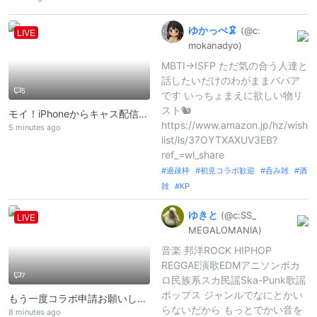
ゆかっぺ🦑
(@c:
LIVE
mokanadyo)
MBTI→ISFP ただ気の合う人達と
話したいだけのわがままババア
5
です いっちょまえに欲しい物リ
スト🐿
モイ！iPhoneからキャス配信中 -
https://www.amazon.jp/hz/wish
5 minutes ago
list/ls/37OYTXAXUV3EB?
ref_=wl_share
過疎枠
初見コラボ歓迎
呑み雑
酒
雑
KP
ゆきと
(@c:
SS_
LIVE
MEGALOMANI
A)
音楽 邦洋ROCK HIPHOP
REGGAE演歌EDMアニソンボカ
7
ロ民族系スカ民謡Ska-Punk歌謡
ポップス ジャンルでなにとかい
もう一度コラボ申請お願いします！ばぐっちゃいました
らないだから もっとでかい音を
8 minutes ago