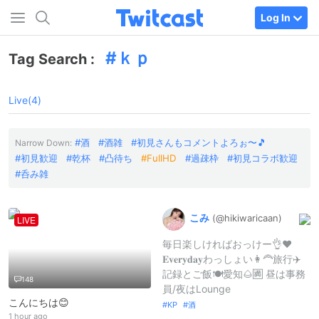
Log In
ｋｐ
Tag Search :
Live(4)
酒
酒雑
初見さんもコメントよろぉ〜🎵
Narrow Down:
初見歓迎
乾杯
凸待ち
FullHD
過疎枠
初見コラボ歓迎
呑み雑
こみ
(@hikiwarica
an)
LIVE
毎日楽しければおっけー👌❤️
𝐄𝐯𝐞𝐫𝐲𝐝𝐚𝐲わっしょい👩‍🦰旅行✈️
記録とご飯🍽愛知🌰🈵 昼は事務
148
員/夜はLounge
こんにちは😊
KP
酒
1 hour ago