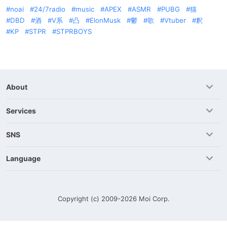
noai
24/7radio
music
APEX
ASMR
PUBG
猫
DBD
酒
V系
凸
ElonMusk
鬱
歌
Vtuber
釈
KP
STPR
STPRBOYS
About
Services
SNS
Language
Copyright (c) 2009-2026
Moi Corp.