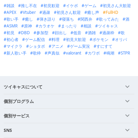
雑談
推し不在
初見歓迎
イケボ
ゲーム
初見さん大歓迎
APEX
Vtuber
過疎
初見さん歓迎
癒し声
FullHD
歌い手
癒し
弾き語り
寝落ち
関西弁
歌ってみた
酒
ASMR
原神
カラオケ
まったり
相談
ツイキャス
初見
DBD
参加型
顔出し
低音
酒雑
過疎枠
歌
初心者
ゲーム配信
料理
初見大歓迎
ポケモン
オリパ
マイクラ
ショタボ
アニメ
ゲーム実況
すにすて
新人歌い手
歌枠
声真似
valorant
カワボ
鳴潮
STPR
ツイキャスについて
個別プログラム
個別サービス
SNS