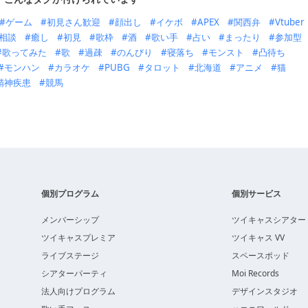
ゲーム
初見さん歓迎
顔出し
イケボ
APEX
関西弁
Vtuber
相談
癒し
初見
歌枠
酒
歌い手
占い
まったり
参加型
歌ってみた
歌
過疎
のんびり
寝落ち
モンスト
凸待ち
モンハン
カラオケ
PUBG
タロット
北海道
アニメ
猫
精神疾患
競馬
個別プログラム
個別サービス
メンバーシップ
ツイキャスシアター
ツイキャスプレミア
ツイキャス VV
ライブステージ
スペースポッド
シアターパーティ
Moi Records
法人向けプログラム
デザインスタジオ