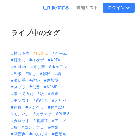
配信する
通知リスト
ログイン
ライブ中のタグ
推し不在
FullHD
ゲーム
顔出し
イケボ
APEX
Vtuber
癒し声
ポケモン
相談
癒し
歌枠
酒
歌い手
占い
参加型
スプラ
低音
ASMR
歌ってみた
歌
過疎
モンスト
凸待ち
オリパ
声優
メンヘラ
弾き語り
モンハン
カラオケ
PUBG
タロット
北海道
アニメ
猫
コンカフェ
作業
関西弁
のんびり
寝落ち