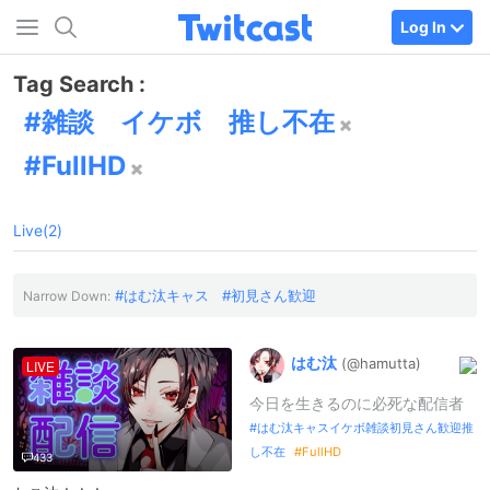
Log In
Tag Search :
雑談 イケボ 推し不在
FullHD
Live(2)
はむ汰キャス
初見さん歓迎
Narrow Down:
はむ汰
(@hamutta)
LIVE
今日を生きるのに必死な配信者
はむ汰キャスイケボ雑談初見さん歓迎推
し不在
FullHD
433