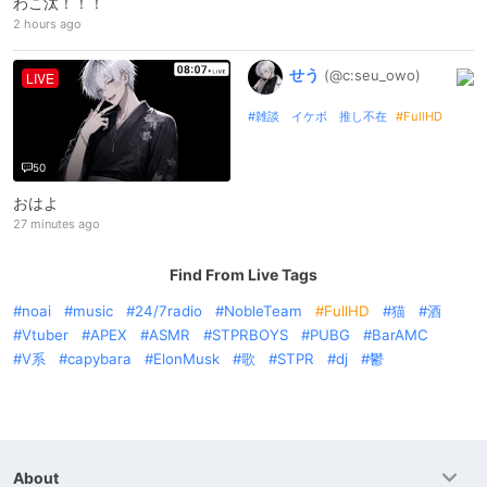
わこ汰！！！
2 hours ago
せう
(@c:
seu_
owo)
LIVE
雑談 イケボ 推し不在
FullHD
50
おはよ
27 minutes ago
Find From Live Tags
noai
music
24/7radio
NobleTeam
FullHD
猫
酒
Vtuber
APEX
ASMR
STPRBOYS
PUBG
BarAMC
V系
capybara
ElonMusk
歌
STPR
dj
鬱
About