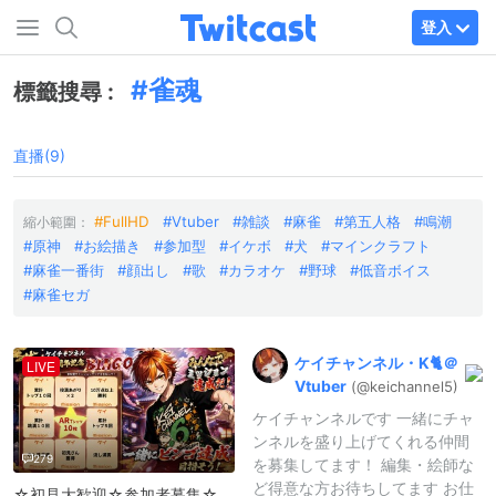
登入
雀魂
標籤搜尋 :
直播(9)
FullHD
Vtuber
雑談
麻雀
第五人格
鳴潮
縮小範圍：
原神
お絵描き
参加型
イケボ
犬
マインクラフト
麻雀一番街
顔出し
歌
カラオケ
野球
低音ボイス
麻雀セガ
ケイチャンネル・K🐈＠
LIVE
Vtuber
(@keichannel
5)
ケイチャンネルです 一緒にチャ
ンネルを盛り上げてくれる仲間
279
を募集してます！ 編集・絵師な
ど得意な方お待ちしてます お仕
☆初見大歓迎☆参加者募集☆ ☆雀魂BINGO☆ 参加型配信☆ (」ﾟДﾟ)」ー－－スタート