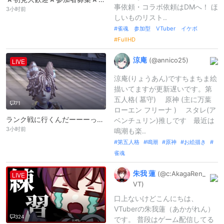
事依頼・コラボ依頼はDMへ！ ほ
3小时前
しいものリスト..
雀魂 参加型 VTuber イケボ
FullHD
涼庵
(@annico25)
LIVE
涼庵(りょうあん)ですちまちま絵
描いてますが更新遅いです。第
五人格( 墓守) 原神 (主に万葉
71
ローエン フリーナ ) スタレ(ア
ランク戦に行くんだーーーっよ！
ベンチュリン)推しです 最近は
3小时前
鳴潮も楽..
第五人格
鳴潮
原神
お絵描き
雀魂
朱我
蓮
(@c:
AkagaRen_
LIVE
VT)
口上ないけどこんにちは、
VTuberの朱我蓮（あかがれん）
324
です。 普段はゲーム配信してる