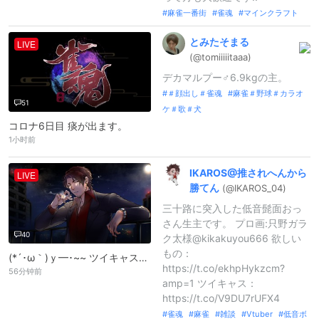
麻雀一番街
雀魂
マインクラフト
とみたそまる
LIVE
(@tomiiiiita
aa)
デカマルプー♂6.9kgの主。
＃顔出し＃雀魂
麻雀＃野球＃カラオ
51
ケ＃歌＃犬
コロナ6日目 痰が出ます。
1小时前
IKAROS@
推されへんから
LIVE
勝てん
(@IKAROS_
04)
三十路に突入した低音髭面おっ
さん生主です。 プロ画:只野ガラ
40
ク太様@kikakuyou666 欲しい
もの：
(*´･ω｀)ｙ━･~~ ツイキャスから配信中！
https://t.co/ekhpHykzcm?
56分钟前
amp=1 ツイキャス：
https://t.co/V9DU7rUFX4
雀魂
麻雀
雑談
Vtuber
低音ボ