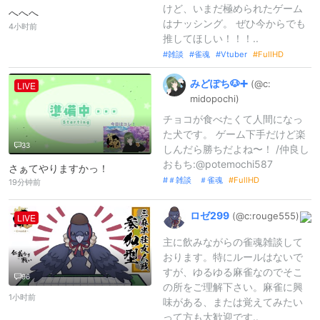
けど、いまだ極められたゲーム
へへへ
はナッシング。 ぜひ今からでも
4小时前
推してほしい！！！..
雑談
雀魂
Vtuber
FullHD
みどぽち🐶➕
(@c:
LIVE
midopochi)
チョコが食べたくて人間になっ
た犬です。 ゲーム下手だけど楽
33
しんだら勝ちだよね〜！ /仲良し
おもち:@potemochi587
さぁてやりますかっ！
＃雑談 ＃雀魂
FullHD
19分钟前
ロゼ299
(@c:
rouge555)
LIVE
主に飲みながらの雀魂雑談して
おります。特にルールはないで
すが、ゆるゆる麻雀なのでそこ
96
の所をご理解下さい。麻雀に興
1小时前
味がある、または覚えてみたい
って方も大歓迎です..