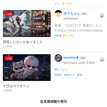
イス
FullHD
夕ラちゃん
(@c:
LIVE
shintarao)
雀魂：122453121 風来のシレン
6 https://note.com/reborntarao
107
雀魂
FullHD
我慢したかいがありました
1小时前
moririn🌲
(@c:
LIVE
benimaru_
sion_
2140)
特になし、、、、
雀魂 麻雀セガ 麻雀
2
今日はカラオケよ
1分钟前
從直播標籤中尋找