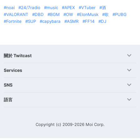
noai
24/7radio
music
APEX
VTuber
酒
VALORANT
DBD
BGM
OW
ElonMusk
歌
PUBG
Fortnite
SUP
capybara
ASMR
FF14
DJ
關於 Twitcast
Services
SNS
語言
Copyright (c) 2009-2026
Moi Corp.