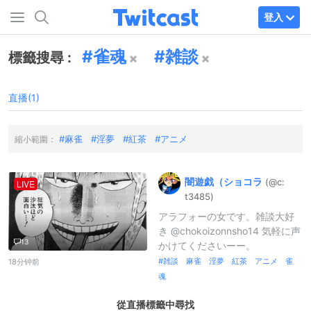
登入
雀魂
雑談
標籤搜尋 :
直播(1)
麻雀
淫夢
紅茶
アニメ
縮小範圍：
闇遊戯（
ショコラ
(@c:
LIVE
t3485)
アラフォーの女です。雑談大好
き @chokoizonnsho14 気軽に声
13
かけてくださいーー。
雑談 麻雀 淫夢 紅茶 アニメ 雀
18分钟前
魂
從直播標籤中尋找