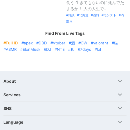
食う 生きてもないのに死んでた
まるか！ 人の人生で..
雑談
北海道
酒雑
モンスト
汚
部屋
Find From Live Tags
FullHD
apex
DBD
Vtuber
酒
OW
valorant
猫
ASMR
ElonMusk
DJ
NTE
釈
7days
lol
About
Services
SNS
Language