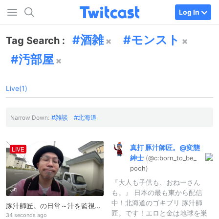
Log In
酒雑
モンスト
Tag Search :
汚部屋
Live(1)
雑談
北海道
Narrow Down:
真打
豚汁師匠。@
変態
LIVE
紳士
(@c:
born_
to_
be_
pooh)
『大人も子供も、おねーさん
1
も。』 日本の最も東から配信
中！北海道のゴキブリ 豚汁師
豚汁師匠。の日常～汁を監視・観察する枠～
匠。です！エロと金は地球を巣
34 seconds ago