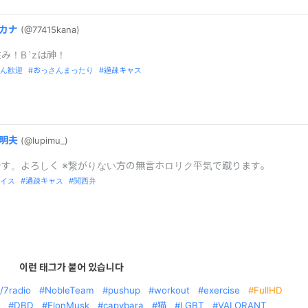
カナ
(@77415kana)
み！B´zは神！
ん歓迎
おっさんまったり
過疎キャス
明夫
(@lupimu_
)
です。よろしく ※繋がりない方の無言ホロリク平気で蹴ります。
イス
過疎キャス
関西弁
이런 태그가 붙어 있습니다
/7radio
NobleTeam
pushup
workout
exercise
FullHD
DBD
ElonMusk
capybara
猫
LGBT
VALORANT