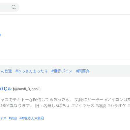
ス
さん歓迎
おっさんまったり
低音ボイス
関西弁
バじル
(@basil_
0_
basil)
ャスでテキトーな配信してるおっさん。 気軽にどーぞー ※アイコンは
180°異なります。 旧：名無し&ぽちょ #ツイキャス #雑談 #カラオケ 
ャス
雑談
初見さん大歓迎