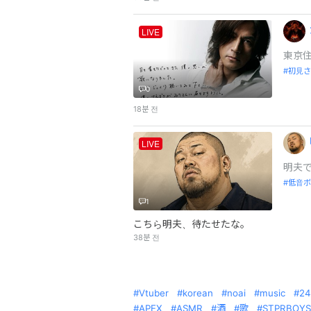
LIVE
東京住
初見さ
0
18분 전
LIVE
明夫
低音ボ
1
こちら明夫、待たせたな。
38분 전
Vtuber
korean
noai
music
24
APEX
ASMR
酒
歌
STPRBOYS