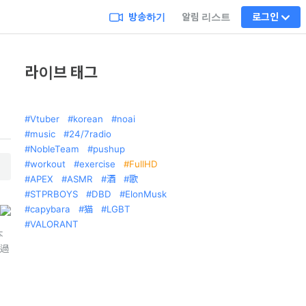
방송하기
알림 리스트
로그인
라이브 태그
Vtuber
korean
noai
music
24/7radio
NobleTeam
pushup
workout
exercise
FullHD
APEX
ASMR
酒
歌
STPRBOYS
DBD
ElonMusk
capybara
猫
LGBT
VALORANT
本
#過