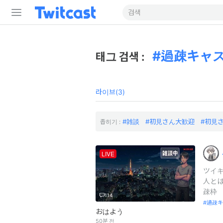
過疎キャ
태그 검색 :
라이브(3)
雑談
初見さん大歓迎
初見
좁히기 :
LIVE
ツイキ
人とは
疎枠
114
過疎キ
おはよう
50분 전