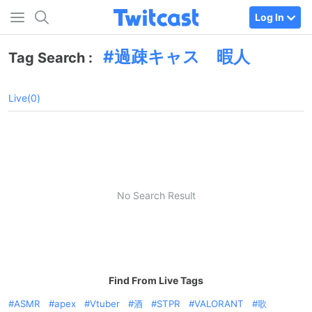
Log In
過疎キャス 暇人
Tag Search :
Live(0)
No Search Result
Find From Live Tags
ASMR
apex
Vtuber
酒
STPR
VALORANT
歌