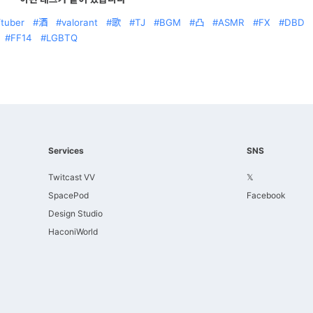
tuber
酒
valorant
歌
TJ
BGM
凸
ASMR
FX
DBD
FF14
LGBTQ
Services
SNS
Twitcast VV
𝕏
SpacePod
Facebook
Design Studio
HaconiWorld