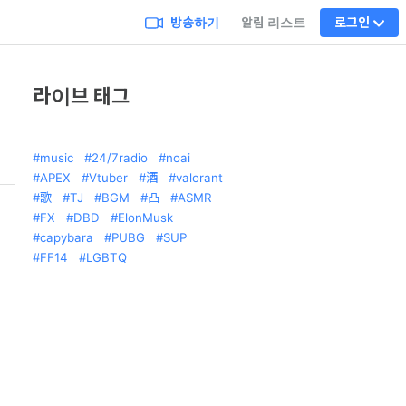
방송하기
알림 리스트
로그인
라이브 태그
music
24/7radio
noai
APEX
Vtuber
酒
valorant
歌
TJ
BGM
凸
ASMR
FX
DBD
ElonMusk
capybara
PUBG
SUP
FF14
LGBTQ