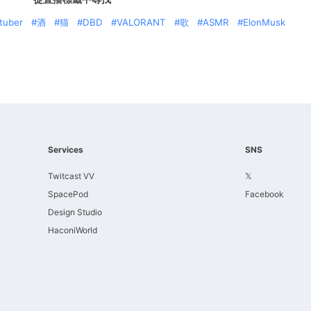
tuber
酒
猫
DBD
VALORANT
歌
ASMR
ElonMusk
Services
SNS
Twitcast VV
𝕏
SpacePod
Facebook
Design Studio
HaconiWorld