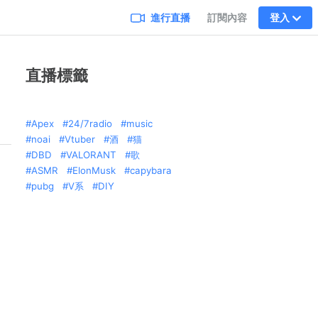
進行直播
訂閱內容
登入
直播標籤
Apex
24/7radio
music
noai
Vtuber
酒
猫
DBD
VALORANT
歌
ASMR
ElonMusk
capybara
pubg
V系
DIY