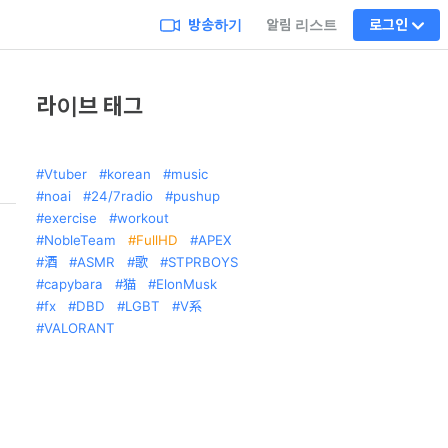
방송하기
알림 리스트
로그인
라이브 태그
Vtuber
korean
music
noai
24/7radio
pushup
exercise
workout
NobleTeam
FullHD
APEX
酒
ASMR
歌
STPRBOYS
capybara
猫
ElonMusk
fx
DBD
LGBT
V系
VALORANT