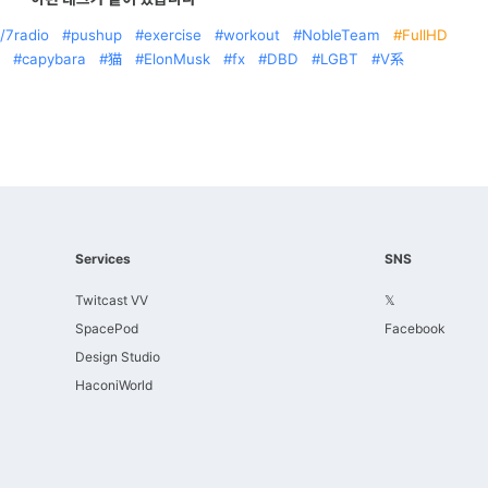
/7radio
pushup
exercise
workout
NobleTeam
FullHD
capybara
猫
ElonMusk
fx
DBD
LGBT
V系
Services
SNS
Twitcast VV
𝕏
SpacePod
Facebook
Design Studio
HaconiWorld