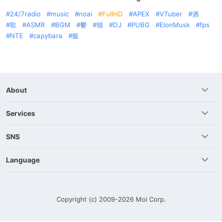
24/7radio
music
noai
FullHD
APEX
VTuber
酒
歌
ASMR
BGM
鬱
猫
DJ
PUBG
ElonMusk
fps
NTE
capybara
飯
About
Services
SNS
Language
Copyright (c) 2009-2026
Moi Corp.