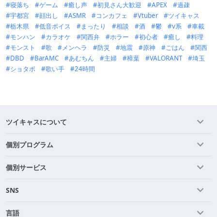
寝落ち
ゲーム
癒し声
初見さん大歓迎
APEX
過疎
宇都宮
顔出し
ASMR
コンカフェ
Vtuber
ツイキャス
栃木県
低音ボイス
まったり
相談
酒
鬱
v系
車載
モンハン
カラオケ
関西弁
ホラー
初心者
癒し
料理
モンスト
歌
メンヘラ
防災
地震
原神
ごはん
関西
DBD
BarAMC
あむちん
主婦
樟葉
VALORANT
埼玉
ショタボ
歌い手
24時間
ツイキャスについて
個別プログラム
個別サービス
SNS
言語