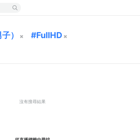
男子）
FullHD
沒有搜尋結果
從直播標籤中尋找