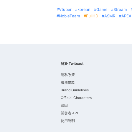
Vtuber
korean
Game
Stream
NobleTeam
FullHD
ASMR
APEX
關於 Twitcast
隱私政策
服務條款
Brand Guidelines
Official Characters
歸因
開發者 API
使用說明