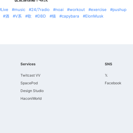
Live
music
24/7radio
noai
workout
exercise
pushup
酒
V系
歌
DBD
猫
capybara
ElonMusk
Services
SNS
Twitcast VV
𝕏
SpacePod
Facebook
Design Studio
HaconiWorld