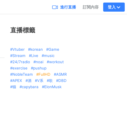
進行直播
訂閱內容
登入
直播標籤
Vtuber
korean
Game
Stream
Live
music
24/7radio
noai
workout
exercise
pushup
NobleTeam
FullHD
ASMR
APEX
酒
V系
歌
DBD
猫
capybara
ElonMusk