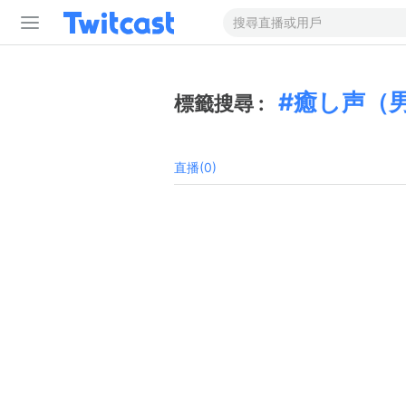
癒し声（
標籤搜尋 :
直播(0)