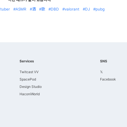
tuber
ASMR
酒
歌
DBD
valorant
DJ
pubg
Services
SNS
Twitcast VV
𝕏
SpacePod
Facebook
Design Studio
HaconiWorld