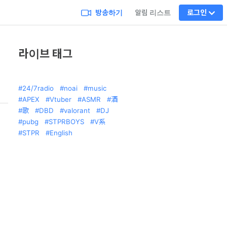
방송하기
알림 리스트
로그인
라이브 태그
24/7radio
noai
music
APEX
Vtuber
ASMR
酒
歌
DBD
valorant
DJ
pubg
STPRBOYS
V系
STPR
English