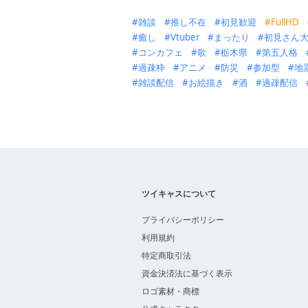
雑談
推し不在
初見歓迎
FullHD
癒し
Vtuber
まったり
初見さん
コンカフェ
歌
栃木県
第五人格
過疎枠
アニメ
防災
参加型
地
雑談配信
お絵描き
酒
過疎配信
ツイキャスについて
プライバシーポリシー
利用規約
特定商取引法
資金決済法に基づく表示
ロゴ素材・商標