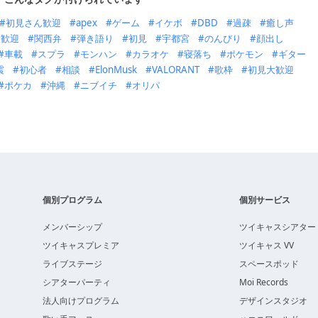
初見さん歓迎
apex
ゲーム
イケボ
DBD
過疎
癒し声
大歓迎
関西弁
弾き語り
初見
宇都宮
のんびり
顔出し
車載
スプラ
モンハン
カラオケ
寝落ち
ポケモン
ギター
震
初心者
相談
ElonMusk
VALORANT
歌枠
初見大歓迎
ポケカ
沖縄
ニブイチ
オリパ
個別プログラム
個別サービス
メンバーシップ
ツイキャスシアター
ツイキャスプレミア
ツイキャス VV
ライブステージ
スペースポッド
シアターパーティ
Moi Records
法人向けプログラム
デザインスタジオ