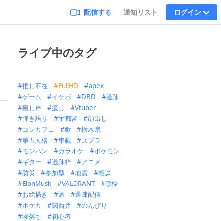
配信する
通知リスト
ログイン
ライブ中のタグ
推し不在
FullHD
apex
ゲーム
イケボ
DBD
過疎
癒し声
癒し
Vtuber
弾き語り
宇都宮
顔出し
コンカフェ
歌
栃木県
第五人格
車載
スプラ
モンハン
カラオケ
ポケモン
ギター
過疎枠
アニメ
防災
参加型
地震
相談
ElonMusk
VALORANT
歌枠
お絵描き
酒
過疎配信
ポケカ
関西弁
のんびり
寝落ち
初心者