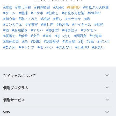
雑談
推し不在
初見歓迎
Apex
FullHD
初見さん大歓迎
ゲーム
過疎
イケボ
顔出し
初見さん歓迎
Vtuber
初心者
歌ってみた
相談
癒し
カラオケ
猫
コンカフェ
宇都宮
癒し声
栃木県
ツイキャス
歌枠
酒
お絵描き
オリパ
参加型
弾き語り
ポケモン
寝落ち
低音
女子
東京
まったり
関西弁
北海道
精神疾患
凸
DBD
雑談配信
名古屋
TJ
v系
ダンス
焚き火
キャンプ
モンハン
のんびり
LGBTQ
お笑い
ツイキャスについて
個別プログラム
個別サービス
SNS