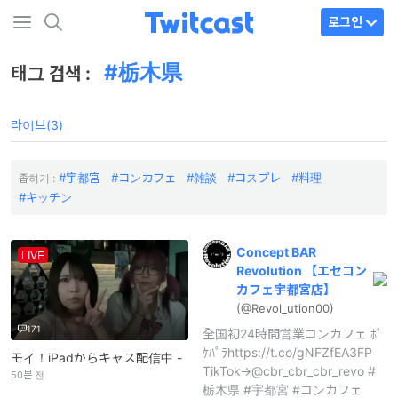
로그인
栃木県
태그 검색 :
라이브(3)
宇都宮
コンカフェ
雑談
コスプレ
料理
좁히기 :
キッチン
Concept
BAR
LIVE
Revolution
【エセコン
カフェ宇都宮店】
(@Revol_
ution00)
171
全国初24時間営業コンカフェ ﾎﾟ
ｹﾊﾟﾗhttps://t.co/gNFZfEA3FP
モイ！iPadからキャス配信中 -
TikTok→@cbr_cbr_cbr_revo #
50분 전
栃木県 #宇都宮 #コンカフェ