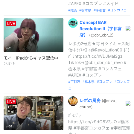
#APEX #コスプレ #メイド
雑談
栃木県
宇都宮
コンカフェ
Concept
BAR
LIVE
Revolution
Ⅱ【宇都宮
店】
(@cbr_
cbr_
2)
レボの2号店★毎日ツイキャス配
2
信中ﾂｲｷｬｽ→@Revol_ution00 ﾎﾟｹ
ﾊﾟﾗhttps://t.co/nVDJMalSgz
モイ！iPadからキャス配信中
TikTok→@cbr_cbr_cbr_revo #
2시간 전
栃木県 #宇都宮 #コンカフェ
#APEX #コスプレ
宇都宮
栃木県
コスプレ
コンカフ
ェ
レボの厨房
(@revo_
LIVE
chubo)
ﾎﾟｹﾊﾟﾗ
https://t.co/z9dO8V2jJO #栃木
51
県 #宇都宮コンカフェ #宇都宮駅