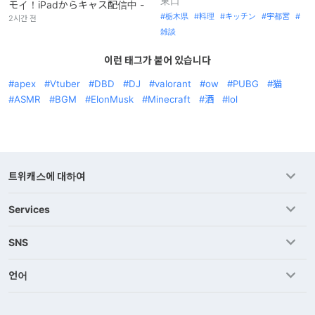
東口
モイ！iPadからキャス配信中 -
栃木県
料理
キッチン
宇都宮
2시간 전
雑談
이런 태그가 붙어 있습니다
apex
Vtuber
DBD
DJ
valorant
ow
PUBG
猫
ASMR
BGM
ElonMusk
Minecraft
酒
lol
트위캐스에 대하여
Services
SNS
언어