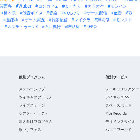
関西弁
Vtuber
コンカフェ
まったり
カラオケ
モンハン
栃木県
低音ボイス
音楽
のんびり
ゲーム配信
低音
歌
過疎枠
ゲーム実況
雑談配信
マイクラ
声真似
モンスト
ン
スプラトゥーン3
石川典行
喫煙所
REPO
個別プログラム
個別サービス
メンバーシップ
ツイキャスシアター
ツイキャスプレミア
ツイキャス VV
ライブステージ
スペースポッド
シアターパーティ
Moi Records
法人向けプログラム
デザインスタジオ
歌い手フェス
ハコニワールド