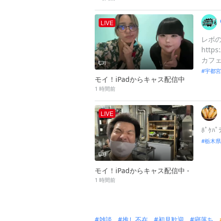
LIVE
レボの2
https
カフェ
1
宇都宮
モイ！iPadからキャス配信中
1 時間前
LIVE
ﾎﾟｹﾊ
栃木県
3
モイ！iPadからキャス配信中 -
1 時間前
雑談
推し不在
初見歓迎
寝落ち