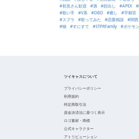
初見さん歓迎
酒
顔出し
APEX
歌い手
V系
DBD
癒し
宇都宮
スプラ
歌ってみた
恋愛相談
関西
猫
すにすて
STPRFamily
ポケモ
ツイキャスについて
プライバシーポリシー
利用規約
特定商取引法
資金決済法に基づく表示
ロゴ素材・商標
公式キャラクター
アトリビューション