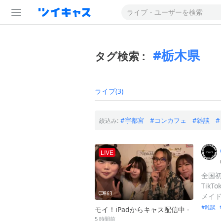
栃木県
タグ検索 :
ライブ(3)
宇都宮
コンカフェ
雑談
絞込み:
LIVE
全国初2
TikT
863
メイ
雑談
モイ！iPadからキャス配信中 -
5 時間前