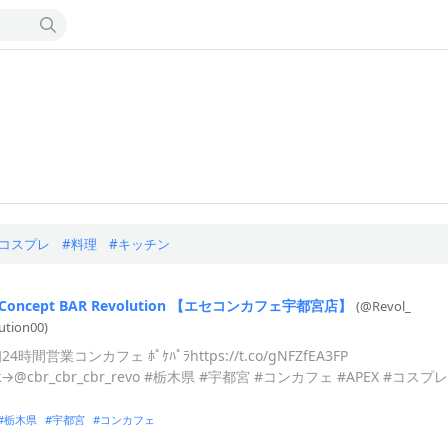
コスプレ
料理
キッチン
Concept
BAR
Revolution
【エセコンカフェ宇都宮店】
(@Revol_
ution00)
4時間営業コンカフェ ﾎﾟｹﾊﾟﾗhttps://t.co/gNFZfEA3FP
ok→@cbr_cbr_cbr_revo #栃木県 #宇都宮 #コンカフェ #APEX #コスプレ
ド
栃木県
宇都宮
コンカフェ