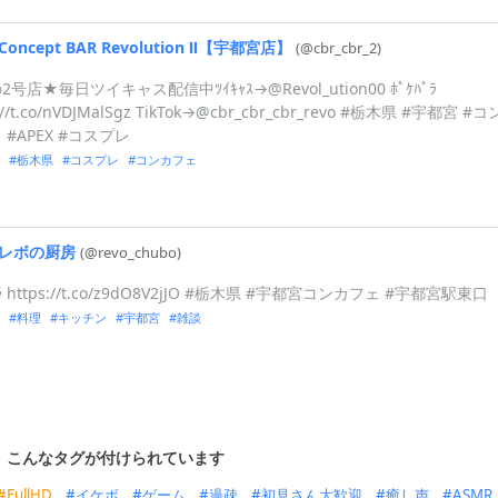
Concept
BAR
Revolution
Ⅱ【宇都宮店】
(@cbr_
cbr_
2)
号店★毎日ツイキャス配信中ﾂｲｷｬｽ→@Revol_ution00 ﾎﾟｹﾊﾟﾗ
://t.co/nVDJMalSgz TikTok→@cbr_cbr_cbr_revo #栃木県 #宇都宮 #コ
 #APEX #コスプレ
栃木県
コスプレ
コンカフェ
レボの厨房
(@revo_
chubo)
ﾟﾗ https://t.co/z9dO8V2jJO #栃木県 #宇都宮コンカフェ #宇都宮駅東口
料理
キッチン
宇都宮
雑談
こんなタグが付けられています
FullHD
イケボ
ゲーム
過疎
初見さん大歓迎
癒し声
ASMR