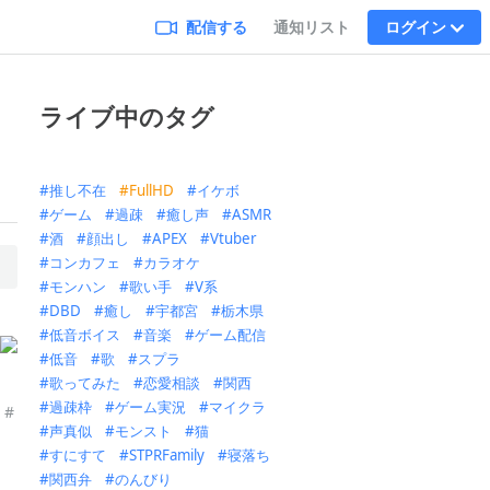
配信する
通知リスト
ログイン
ライブ中のタグ
推し不在
FullHD
イケボ
ゲーム
過疎
癒し声
ASMR
酒
顔出し
APEX
Vtuber
コンカフェ
カラオケ
モンハン
歌い手
V系
DBD
癒し
宇都宮
栃木県
低音ボイス
音楽
ゲーム配信
低音
歌
スプラ
歌ってみた
恋愛相談
関西
過疎枠
ゲーム実況
マイクラ
 #
声真似
モンスト
猫
すにすて
STPRFamily
寝落ち
関西弁
のんびり