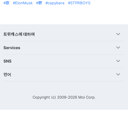
歌
ElonMusk
鬱
capybara
STPRBOYS
트위캐스에 대하여
Services
SNS
언어
Copyright (c) 2009-2026
Moi Corp.