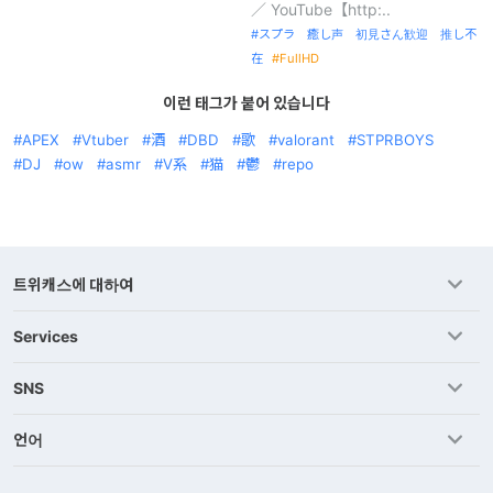
／ YouTube【http:..
スプラ 癒し声 初見さん歓迎 推し不
在
FullHD
이런 태그가 붙어 있습니다
APEX
Vtuber
酒
DBD
歌
valorant
STPRBOYS
DJ
ow
asmr
V系
猫
鬱
repo
트위캐스에 대하여
Services
SNS
언어