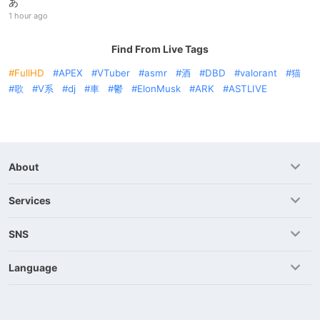
あ
1 hour ago
Find From Live Tags
FullHD
APEX
VTuber
asmr
酒
DBD
valorant
猫
歌
V系
dj
車
鬱
ElonMusk
ARK
ASTLIVE
About
Services
SNS
Language