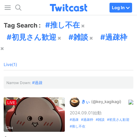
Log In
推し不在
Tag Search :
初見さん歓迎
雑談
過疎枠
Live(1)
過疎
Narrow Down:
きぃ
(@key_
kagikagi)
LIVE
2024.09.01始動
過疎
過疎枠
雑談
初見さん歓迎
推し不在
84