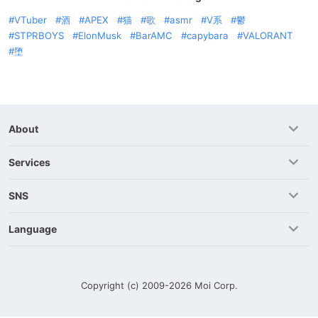
VTuber
酒
APEX
猫
歌
asmr
V系
鬱
STPRBOYS
ElonMusk
BarAMC
capybara
VALORANT
堕
About
Services
SNS
Language
Copyright (c) 2009-2026
Moi Corp.