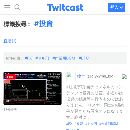
登入
投資
標籤搜尋 :
直播(1)
FX
ドル円
作業用BGM
BTC
縮小範圍：
ゆー
(@c:
ykymn_
log)
LIVE
※注意事項 当チャンネルのコン
テンツは投資の助言、あるいは
投資の勧誘等を行うものではあ
0
りません。 リスナー同士の揉め
27分钟前
事が起きたら匿名オフになりま
す。絶対に..
FX
投資
ドル円
作業用BGM