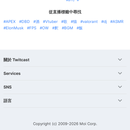
BTC
從直播標籤中尋找
APEX
DBD
酒
Vtuber
歌
猫
valorant
dj
ASMR
ElonMusk
FPS
OW
釈
BGM
飯
關於 Twitcast
Services
SNS
語言
Copyright (c) 2009-2026
Moi Corp.