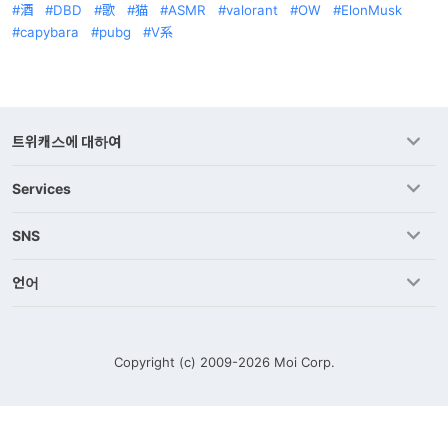
酒
DBD
歌
猫
ASMR
valorant
OW
ElonMusk
capybara
pubg
V系
트위캐스에 대하여
Services
SNS
언어
Copyright (c) 2009-2026
Moi Corp.