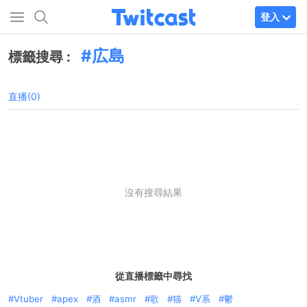
登入
広島
標籤搜尋 :
直播(0)
沒有搜尋結果
從直播標籤中尋找
Vtuber
apex
酒
asmr
歌
猫
V系
鬱