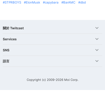
STPRBOYS
ElonMusk
capybara
BarAMC
dbd
關於 Twitcast
Services
SNS
語言
Copyright (c) 2009-2026
Moi Corp.