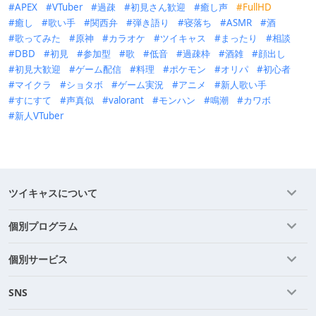
APEX
VTuber
過疎
初見さん歓迎
癒し声
FullHD
癒し
歌い手
関西弁
弾き語り
寝落ち
ASMR
酒
歌ってみた
原神
カラオケ
ツイキャス
まったり
相談
DBD
初見
参加型
歌
低音
過疎枠
酒雑
顔出し
初見大歓迎
ゲーム配信
料理
ポケモン
オリパ
初心者
マイクラ
ショタボ
ゲーム実況
アニメ
新人歌い手
すにすて
声真似
valorant
モンハン
鳴潮
カワボ
新人VTuber
ツイキャスについて
個別プログラム
個別サービス
SNS