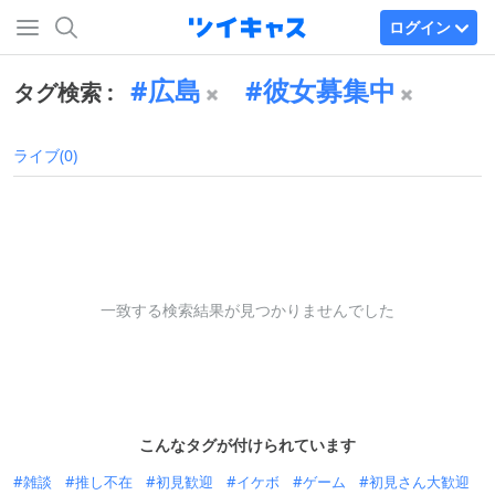
ログイン
広島
彼女募集中
タグ検索 :
ライブ(0)
一致する検索結果が見つかりませんでした
こんなタグが付けられています
雑談
推し不在
初見歓迎
イケボ
ゲーム
初見さん大歓迎