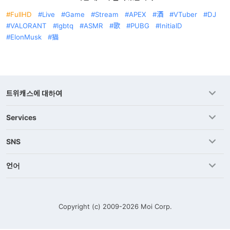
FullHD
Live
Game
Stream
APEX
酒
VTuber
DJ
VALORANT
lgbtq
ASMR
歌
PUBG
InitialD
ElonMusk
猫
트위캐스에 대하여
Services
SNS
언어
Copyright (c) 2009-2026
Moi Corp.