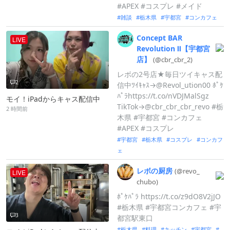
#APEX #コスプレ #メイド
雑談
栃木県
宇都宮
コンカフェ
Concept
BAR
LIVE
Revolution
Ⅱ【宇都宮
店】
(@cbr_
cbr_
2)
レボの2号店★毎日ツイキャス配
2
信中ﾂｲｷｬｽ→@Revol_ution00 ﾎﾟｹ
ﾊﾟﾗhttps://t.co/nVDJMalSgz
モイ！iPadからキャス配信中
TikTok→@cbr_cbr_cbr_revo #栃
2 時間前
木県 #宇都宮 #コンカフェ
#APEX #コスプレ
宇都宮
栃木県
コスプレ
コンカフ
ェ
レボの厨房
(@revo_
LIVE
chubo)
ﾎﾟｹﾊﾟﾗ https://t.co/z9dO8V2jJO
#栃木県 #宇都宮コンカフェ #宇
3
都宮駅東口
栃木県
料理
キッチン
宇都宮