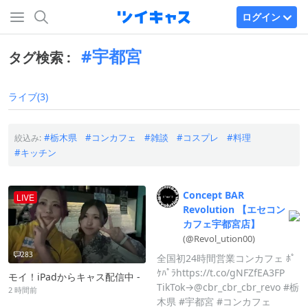
ログイン
宇都宮
タグ検索 :
ライブ(3)
栃木県
コンカフェ
雑談
コスプレ
料理
絞込み:
キッチン
Concept
BAR
LIVE
Revolution
【エセコン
カフェ宇都宮店】
(@Revol_
ution00)
283
全国初24時間営業コンカフェ ﾎﾟ
ｹﾊﾟﾗhttps://t.co/gNFZfEA3FP
モイ！iPadからキャス配信中 -
TikTok→@cbr_cbr_cbr_revo #栃
2 時間前
木県 #宇都宮 #コンカフェ