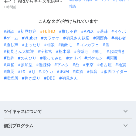
モイ！iPadからキャス配信中 -
雑談
1 時間前
こんなタグが付けられています
雑談
初見歓迎
FullHD
推し不在
APEX
過疎
イケボ
ゲーム
Vtuber
カラオケ
初見さん歓迎
関西弁
初心者
癒し声
まったり
相談
顔出し
コンカフェ
酒
初見さん大歓迎
宇都宮
栃木県
寝落ち
癒し
お絵描き
歌枠
のんびり
歌ってみた
オリパ
ポケモン
関西
麻雀
参加型
過疎枠
下ネタ
凸
東京
名古屋
地震
防災
FX
TJ
ポケカ
BGM
飲酒
低音
仮面ライダー
喫煙所
弾き語り
DBD
初見さん
ツイキャスについて
個別プログラム