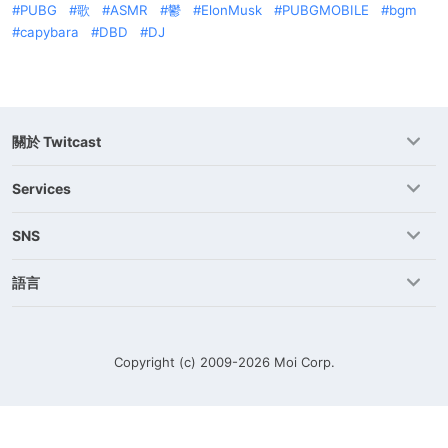
PUBG
歌
ASMR
鬱
ElonMusk
PUBGMOBILE
bgm
capybara
DBD
DJ
關於 Twitcast
Services
SNS
語言
Copyright (c) 2009-2026
Moi Corp.